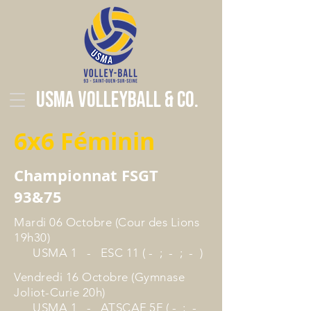
USMA Volleyball & Co.
6x6 Féminin
Championnat FSGT
93&75
Mardi 06 Octobre (Cour des Lions
19h30)
USMA 1 - ESC 11 ( - ; - ; - )
Vendredi 16 Octobre (Gymnase
Joliot-Curie 20h)
USMA 1 - ATSCAF 5F ( - ; -