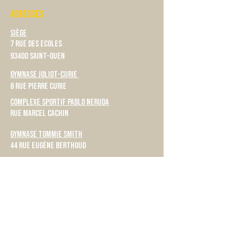
ADRESSES
Siège
7 rue des Ecoles
93400 Saint-Ouen
Gymnase Joliot-Curie
8 rue Pierre Curie
Complexe Sportif Pablo Neruda
rue Marcel Cachin
Gymnase Tommie Smith
44 Rue Eugène Berthoud
Gymnase Alice Milliat
56 rue du Dr. Bauer
Gymnase du Grand Parc
7 Rue Gisèle Halimi
ACCES