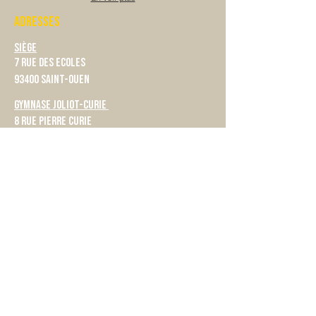
ADRESSES
Siège
7 rue des Ecoles
93400 Saint-Ouen
Gymnase Joliot-Curie
8 rue Pierre Curie
Complexe Sportif Pablo Neruda
rue Marcel Cachin
Gymnase Tommie Smith
44 Rue Eugène Berthoud
Gymnase Alice Milliat
56 rue du Dr. Bauer
Gymnase du Grand Parc
7 Rue Gisèle Halimi
ACCES