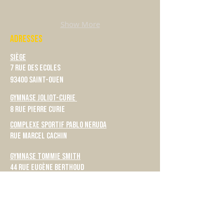
Show More
ADRESSES
Siège
7 rue des Ecoles
93400 Saint-Ouen
Gymnase Joliot-Curie
8 rue Pierre Curie
Complexe Sportif Pablo Neruda
rue Marcel Cachin
Gymnase Tommie Smith
44 Rue Eugène Berthoud
Gymnase Alice Milliat
56 rue du Dr. Bauer
Gymnase du Grand Parc
7 Rue Gisèle Halimi