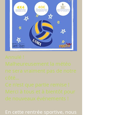
Annulé !
Malheureusement la météo
ne sera vraiment pas de notre
côté...
Ce n'est que partie remise !
Merci à tous et à bientôt pour
de nouveaux événements !
En cette rentrée sportive, nous