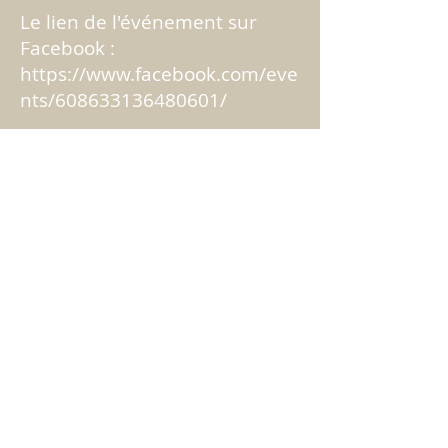
Le lien de l'événement sur
Facebook :
https://www.facebook.com/eve
nts/608633136480601/
ADRESSES
Siège
7 rue des Ecoles
93400 Saint-Ouen
Gymnase Joliot-Curie
8 rue Pierre Curie
Complexe Sportif Pablo Neruda
rue Marcel Cachin
Gymnase Tommie Smith
44 Rue Eugène Berthoud
Gymnase Alice Milliat
56 rue du Dr. Bauer